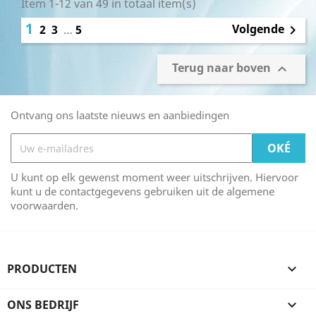
Item 1-12 van 49 in totaal item(s)
1
Volgende
2
3
…
5

Terug naar boven

Ontvang ons laatste nieuws en aanbiedingen
U kunt op elk gewenst moment weer uitschrijven. Hiervoor
kunt u de contactgegevens gebruiken uit de algemene
voorwaarden.
PRODUCTEN

ONS BEDRIJF
